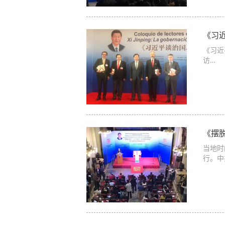
《习
《习近
访…
《摆
当地时
行。中