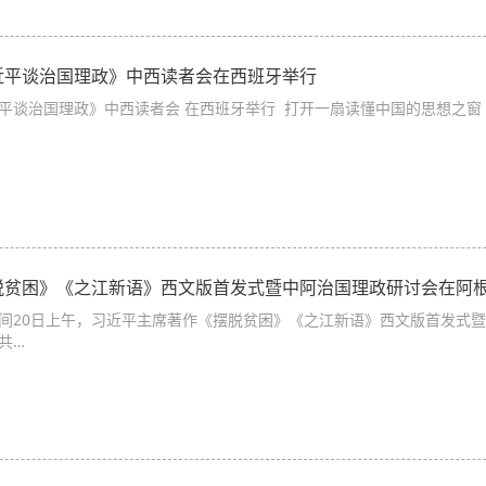
近平谈治国理政》中西读者会在西班牙举行
平谈治国理政》中西读者会 在西班牙举行 打开一扇读懂中国的思想之窗 
脱贫困》《之江新语》西文版首发式暨中阿治国理政研讨会在阿
间20日上午，习近平主席著作《摆脱贫困》《之江新语》西文版首发式
共…