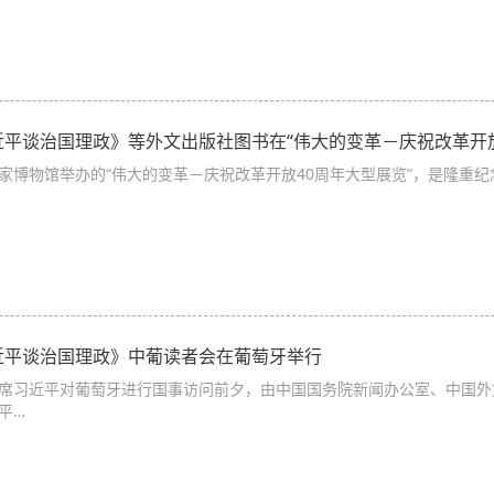
近平谈治国理政》等外文出版社图书在“伟大的变革－庆祝改革开放
家博物馆举办的“伟大的变革－庆祝改革开放40周年大型展览”，是隆重
近平谈治国理政》中葡读者会在葡萄牙举行
席习近平对葡萄牙进行国事访问前夕，由中国国务院新闻办公室、中国外
平…