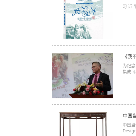
习 近
《我
为纪念
集成《
中国
中国当代
Desig