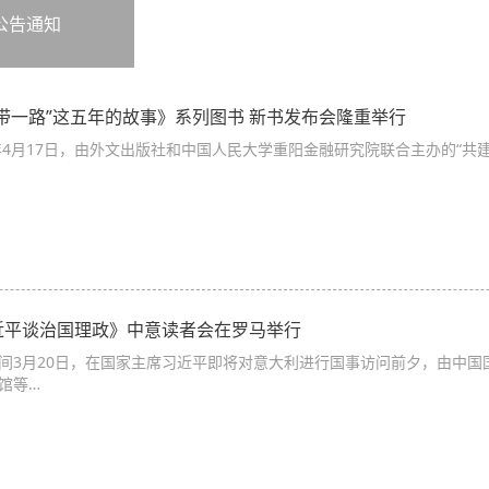
公告通知
一带一路”这五年的故事》系列图书 新书发布会隆重举行
9年4月17日，由外文出版社和中国人民大学重阳金融研究院联合主办的“共建
近平谈治国理政》中意读者会在罗马举行
间3月20日，在国家主席习近平即将对意大利进行国事访问前夕，由中
馆等…