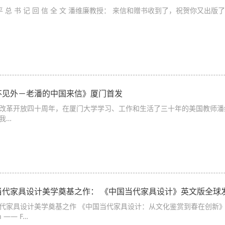
 平 总 书 记 回 信 全 文 潘维廉教授： 来信和赠书收到了，祝贺你又
不见外－老潘的中国来信》厦门首发
改革开放四十周年，在厦门大学学习、工作和生活了三十年的美国教师潘维廉(Wil
我…
当代家具设计美学奠基之作： 《中国当代家具设计》英文版全球
家具设计美学奠基之作 《中国当代家具设计：从文化鉴赏到春在创新》 Chinese 
n —— F…