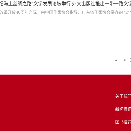
1世纪海上丝绸之路”文学发展论坛举行 外文出版社推出一带一路文
改革开放40周年之际，由中国作家协会指导、广东省作家协会举办的 “21
…
«
<
关于我
新闻资
图书推