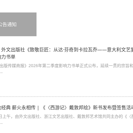
公告通知
丨外文出版社《致敬巨匠：从达·芬奇到卡拉瓦乔——意大利文艺复
响力书单
出版传媒商报》2026年第二季度影响力书单正式公布，延续一贯的宗旨
…
绘经典 薪火永相传 | 《〈西游记〉戴敦邦绘》新书发布暨签售
5日上午，由外文出版社、浙江文艺出版社、戴敦邦艺术馆共同主办的《〈
…