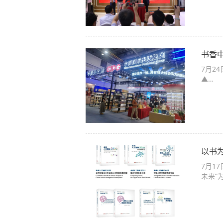
书香
7月2
▲…
以书为
7月1
未来”