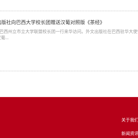
出版社向巴西大学校长团赠送汉葡对照版《茶经》
巴西州立市立大学联盟校长团一行来华访问。外文出版社在巴西驻华大使
汉葡…
关于我
新闻资