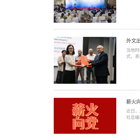
外文
当地时
式，表
薪火
近日，
社总编