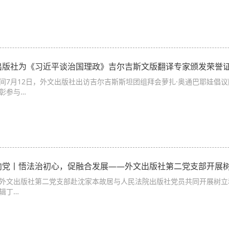
出版社为《习近平谈治国理政》吉尔吉斯文版翻译专家颁发荣誉
间7月12日，外文出版社出访吉尔吉斯斯坦团组拜会萝扎·奥通巴耶娃倡
彰参与…
向党丨悟法治初心，促融合发展——外文出版社第二党支部开展
外文出版社第二党支部赴沈家本故居与人民法院出版社党员共同开展树立
辑丁…