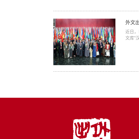
外文
近日，
文库”