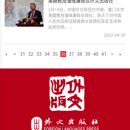
美籍教授潘维廉致信外文出版社
2月19日，中国外文局签约作者、厦门大学
美籍教授潘维廉致信我社，表达了对中国
人民抗击新冠病毒肺炎疫情的坚定支持和
由衷钦佩，…
2022-09-26
«
<
31
32
33
34
35
36
37
38
39
40
41
>
»