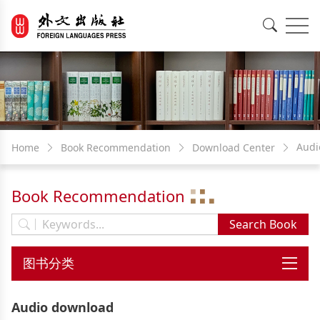
EN
中文
Audi
Home
Book Recommendation
Download Center
down
Book Recommendation
Audio download