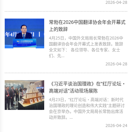
2026-04-28
常勃在2026中国翻译协会年会开幕式
上的致辞
4月25日，中国外文局局长常勃在2026中
国翻译协会年会开幕式上发表致辞。致辞
全文如下： 各位领导、各位专家、女士
们、先…
2026-04-28
《习近平谈治国理政》在“红厅论坛・
高端对话”活动现场展陈
4月23日，“红厅论坛・高端对话：新时代
治国理政的理论创造和伟大实践”主题研讨
会在京举办。中国外文局局长常勃出席活
动并致辞。…
2026-04-24