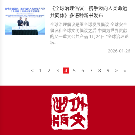
《全球治理倡议：携手迈向人类命运
共同体》多语种新书发布
全球治理倡议是继全球发展倡议 全球安全
倡议和全球文明倡议之后 中国为世界贡献
的又一重大公共产品 1月24日 “全球治理论
坛…
2026-01-26
<
1
2
3
4
5
6
7
8
9
>
»