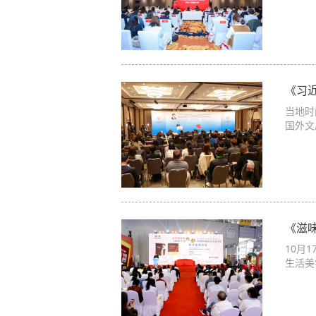
《习
当地时
国外文
《滋
10月
生活美