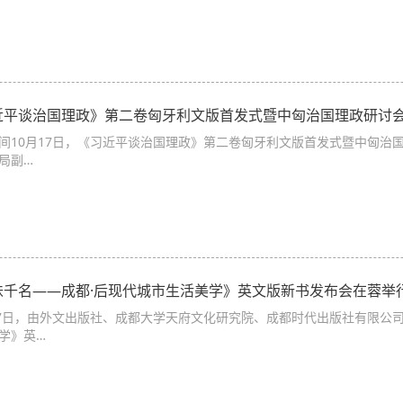
近平谈治国理政》第二卷匈牙利文版首发式暨中匈治国理政研讨
间10月17日，《习近平谈治国理政》第二卷匈牙利文版首发式暨中匈治
局副…
味千名——成都·后现代城市生活美学》英文版新书发布会在蓉举
17日，由外文出版社、成都大学天府文化研究院、成都时代出版社有限公
学》英…