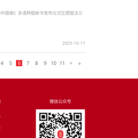
的中国缘》多语种版新书发布仪式在德国法兰
2025-10-17
4
5
6
7
8
9
10
11
>
»
们
微信公众号
讯
荐