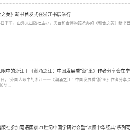
合之美》新书首发式在浙江书展举行
24日下午，由外文出版社主办，天台和合博物馆承办的《和合之美》新书
人眼中的浙江丨《潮涌之江：中国发展看“浙”里》作者分享会在
24日，“外国人眼中的浙江——《潮涌之江：中国发展看“浙”里》作者分
长陆…
出版社参加葡语国家21世纪中国学研讨会暨“读懂中华经典”系列