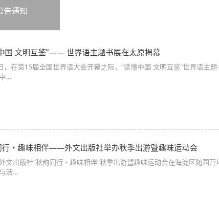
公告通知
中国 文明互鉴”—— 世界语主题书展在太原揭幕
1日，在第15届全国世界语大会开幕之际，“读懂中国 文明互鉴”世界语
中…
同行・趣味相伴——外文出版社举办秋季出游暨趣味运动会
外文出版社“秋韵同行・趣味相伴”秋季出游暨趣味运动会在海淀区随园营
与活…