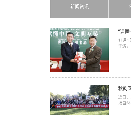
新闻资讯
“读懂
11月
于涛，
秋韵
近日，
场自然