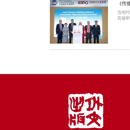
《传
当地时
克福举