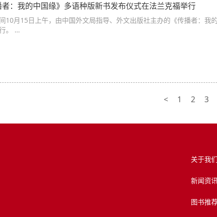
播者：我的中国缘》多语种版新书发布仪式在法兰克福举行
间10月15日上午，由中国外文局指导、外文出版社主办的《传播者：我
行。 …
<
1
2
3
关于我
新闻资
图书推