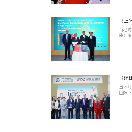
《正
当地时
曲》多
《环
当地时
国际书