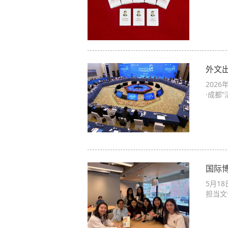
外文出
202
·成都”
国际
5月1
担当文