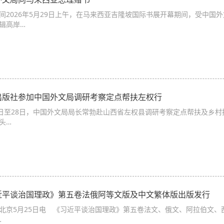
间2026年5月29日上午，在马来西亚吉隆坡国际书展开幕期间，受中国
辑高岸…
出版社参加中国外文局调研考察定点帮扶左权行
6日至28日，中国外文局局长常勃赴山西省左权县调研考察定点帮扶及乡
滕头…
近平谈治国理政》第五卷法俄阿等文版及中文繁体版出版发行
北京5月25日电 《习近平谈治国理政》第五卷法文、俄文、阿拉伯文
…