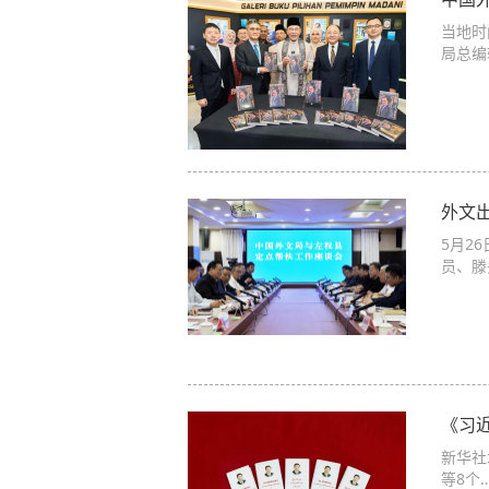
当地时
局总编
外文
5月2
员‌、
《习
新华社
等8个