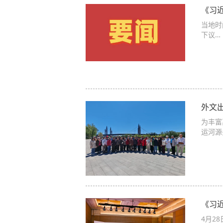
《习
当地时
下议…
外文
为丰富
运河源
《习
4月2