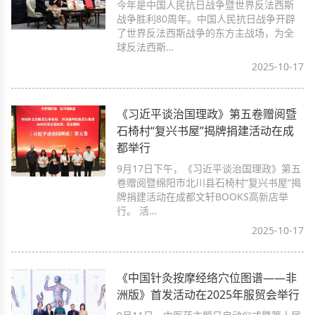
今年是中国人民抗日战争暨世界反法西斯
战争胜利80周年。中国人民抗日战争开辟
了世界反法西斯战争的东方主战场，为全
球反法西斯…
2025-10-17
《习近平谈治国理政》第五卷赠阅暨
石椅村“复兴书屋”揭牌捐建活动在成
都举行
9月17日下午，《习近平谈治国理政》第五
卷赠阅暨绵阳市北川县石椅村“复兴书屋”揭
牌捐建活动在成都文轩BOOKS高新店举
行。 活…
2025-10-17
《中国针灸按摩经络穴位图谱——非
洲版》首发活动在2025年服贸会举行