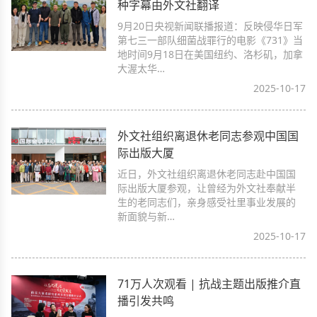
种字幕由外文社翻译
9月20日央视新闻联播报道：反映侵华日军
第七三一部队细菌战罪行的电影《731》当
地时间9月18日在美国纽约、洛杉矶，加拿
大渥太华…
2025-10-17
外文社组织离退休老同志参观中国国
际出版大厦
近日，外文社组织离退休老同志赴中国国
际出版大厦参观，让曾经为外文社奉献半
生的老同志们，亲身感受社里事业发展的
新面貌与新…
2025-10-17
71万人次观看 | 抗战主题出版推介直
播引发共鸣