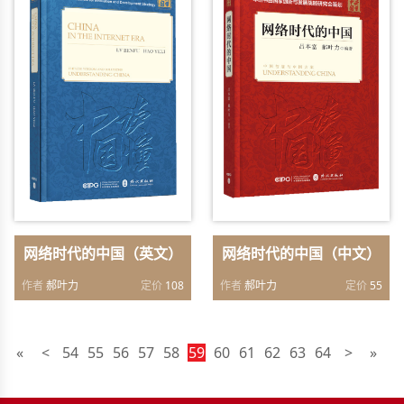
网络时代的中国（英文）
网络时代的中国（中文）
作者
郝叶力
定价
108
作者
郝叶力
定价
55
«
<
54
55
56
57
58
59
60
61
62
63
64
>
»