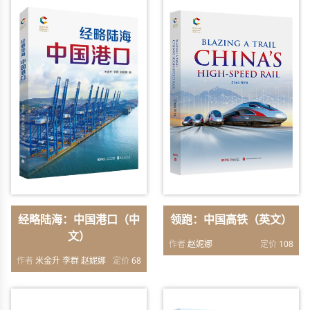
经略陆海：中国港口（中
领跑：中国高铁（英文）
文）
作者
赵妮娜
定价
108
作者
米金升 李群 赵妮娜
定价
68