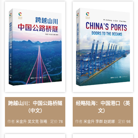
跨越山川：中国公路桥隧
经略陆海：中国港口（英
（中文）
文）
作者
米金升 吴文竞 张曦
定价
78
作者
米金升 李群 赵妮娜
定价
98