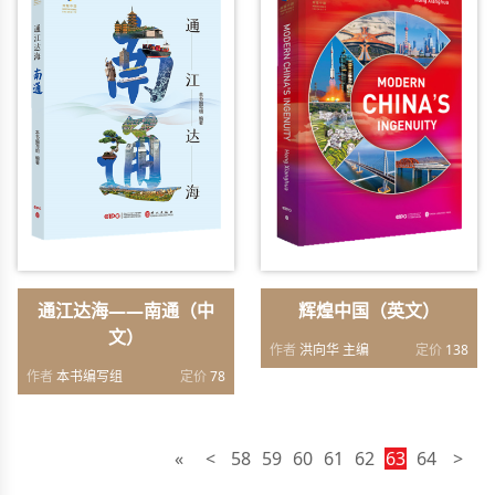
通江达海——南通（中
辉煌中国（英文）
文）
作者
洪向华 主编
定价
138
作者
本书编写组
定价
78
«
<
58
59
60
61
62
63
64
>