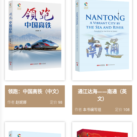
领跑：中国高铁（中文）
通江达海——南通（英
文）
作者
赵妮娜
定价
98
作者
本书编写组
定价
108