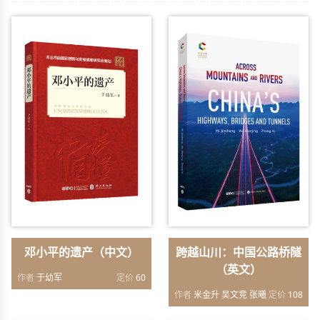
邓小平的遗产（中文）
跨越山川：中国公路桥隧
（英文）
作者
于幼军
定价
60
作者
米金升 吴文竞 张曦
定价
108