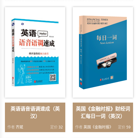
英语语音语调速成（英
英国《金融时报》财经词
汉）
汇每日一词（英汉）
作者
齐斌
定价
32
作者
英国《金融时报》
定价
59