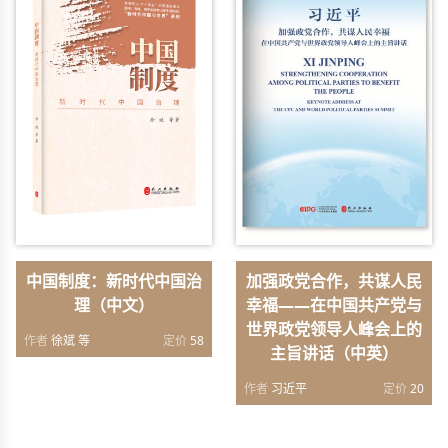
中国制度：新时代中国治
加强政党合作，共谋人民
理（中文）
幸福——在中国共产党与
世界政党领导人峰会上的
作者
徐斌 等
定价
58
主旨讲话（中英）
作者
习近平
定价
20