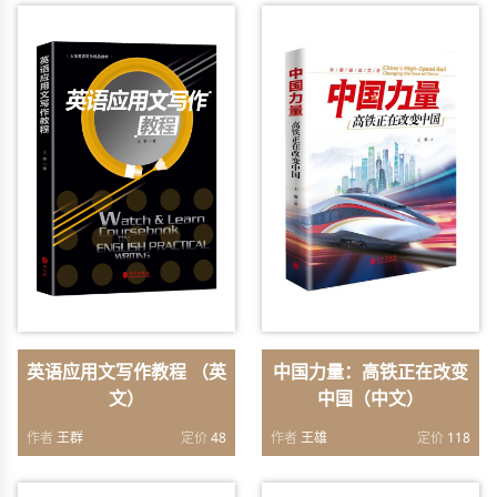
英语应用文写作教程 （英
中国力量：高铁正在改变
文）
中国（中文）
作者
王群
定价
48
作者
王雄
定价
118