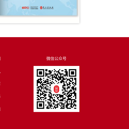
们
微信公众号
讯
荐
译
源