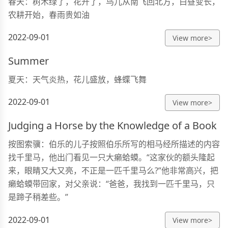
春天：树木绿了，花开了，鸟儿从南飞回北方，白昼变长，
农耕开始，春雨贵如油
2022-09-01
View more>
Summer
夏天：天气炎热，花儿盛放，蜂蝶飞舞
2022-09-01
View more>
Judging a Horse by the Knowledge of a Book
按图索骥：伯乐的儿子按照伯乐所写的相马经所描述的内容
找千里马，他出门看见一只大癞蛤蟆。“这家伙的额头隆起
来，眼睛又大又亮，不正是一匹千里马么?”他非常高兴，把
癞蛤蟆带回家，对父亲说：“爸爸，我找到一匹千里马，只
是蹄子稍差些。”
2022-09-01
View more>