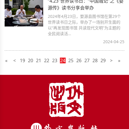
“4.23”世界读书日：“中国城记”之《婺
源传》读书分享会举办
2024年4月23日，婺源县图书馆在第29个
世界读书日之际，举办了一场别开生面的
以“再发现图书馆 共读现代文明”为主题的
全民阅读活…
2024-04-25
«
<
19
20
21
22
23
24
25
26
27
28
29
>
»