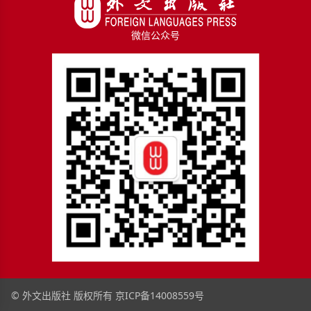
微信公众号
© 外文出版社 版权所有
京ICP备14008559号