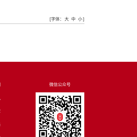
[字体：
大
中
小
]
们
微信公众号
讯
荐
译