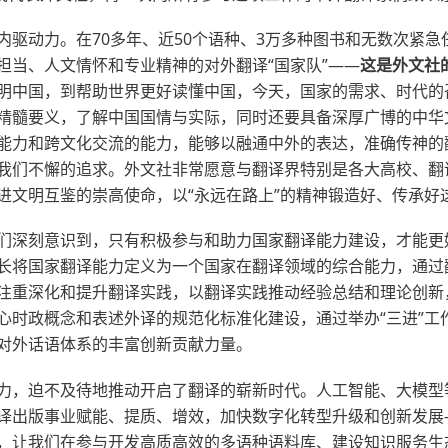
内驱动力。在70多年、近50个语种、3万多种图书和无数次紧
担当、人文情怀和专业精神的对外翻译“国家队”——
这是外文社
明中国，到帮助世界更好读懂中国，今天，国家的需求、时代的
精髓要义，了解中国国情与实际，同时还要具备深厚广博的中华
能力和跨文化交流的能力，能够以融通中外的表达，准确传神的
我们不懈的追求。外文社非常愿意与翻译界特别是各大高校、翻
进文明互鉴的崇高使命，以“永远在路上”的精神锻造好、传承好
们深刻意识到，只有积极参与和助力国家翻译能力建设，才能更
长将国家翻译能力定义为一个国家在翻译领域的综合能力，通过
注重深化和提升翻译实践，以翻译实践推动经验总结和理论创新
心时政概念和表述外译的规范化标准化建设，通过举办“三进”工
对外话语体系的丰富创新贡献力量。
力，迫不及待地推动开启了翻译的崭新时代。人工智能、大模型
译出版事业赋能、提质、增效，加快数字化转型升级和创新发展
，让我们在参与开发高质高效的多语种语料库、建设知识服务生