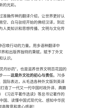
新的光彩。
过准确传神的翻译介绍，让世界更好认
凿空、白马驮经开始的佛经汉译，到近
为人类知识和思想传播、文明与文化传
种召唤行动的力量。用多语种翻译中
译界和出版界独特的秉赋，赋予了外文
和认识。
灵丹妙药”，也是滋养世界文明百花园的
步——
这是外文社的初心与责任
。70多
、国际表达，从毛选各种外文版到英译
我们打造了一代又一代中国时政外译、典籍
》《习近平著作选读》等总书记著作的
代中国、读懂中国式现代化、感知中华民
崇高敬意和衷心感谢！