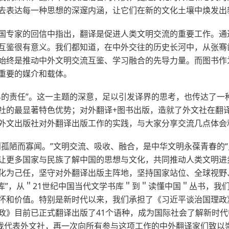
去表达每一种思想的深邃内涵，让它们在新的文化土壤中焕发出
国专家的回信中指出，翻译是促进人类文明交流的重要工作。通
互鉴很有意义。我们都知道，在中外交往的历史长河中，从张骞
始终是推动中外文明交流互鉴、学习融合的先导力量。而图书作
重要的媒介和载体。
界的责任”。这一主题的深意，足以引发译界的思考，也传达了一
社的最显著特色优势；对外翻译+图书出版，造就了外文社在翻
外文出版社对外翻译出版工作的实践，与大家分享交流几点体会
则孤陋而寡闻。”文明交流、吸收、融合，是中华文明永葆青春的“
让更多国家与民族了解中国的思想与文化，共同推动人类文明进
化为己任，坚守对外翻译出版主阵地，坚持国家站位、全球视野
华文库”，从＂21世纪中国当代文学书库＂到＂读懂中国＂丛书，
怀和价值。特别是新时代以来，我们承担了《习近平谈治国理政
政》目前已正式翻译出版了41个语种，成为国际社会了解新时
，我代表外文社，再一次向所有参与这项工作的中外翻译家们致以