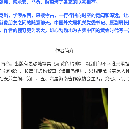
张炜、梁永安、马勇、解玺璋等名家的联袂推荐。
竞出，学涉东西，思接今古，一行行指向时空的宽阔和深远，让
就像朋友之间的随意聊天。中国外文局机关党委书记、原副局长
。作者的视野更为宏大，雄心勃勃地为古典中国的黄金时代写一
作者简介
生于海南岛。出版有思想随笔集《赤贫的精神》《我们的不幸谁来承
说集《河豚》，长篇非虚构叙事《海南岛传》，思想专著《穷尽人
社长兼主编，第四、五、六届海南省作家协会主席，第七、八、