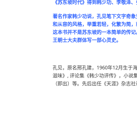
《苏东坡时代》得到韩少功、李敬泽、
著名作家韩少功说，孔见笔下文字奇象
和从容的风格，举重若轻，化繁为简，
这本书并不是苏东坡的一本简单的传记
王朝士大夫群体写一部心灵史。
孔见，原名邢孔建，1960年12月
滋味》, 评论集《韩少功评传》，小
（即出）等。先后出任《天涯》杂志社