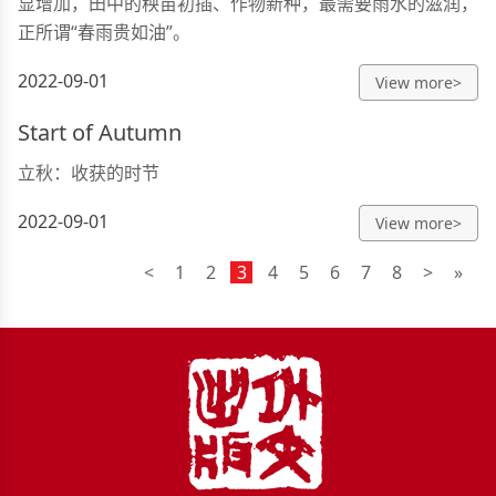
显增加，田中的秧苗初插、作物新种，最需要雨水的滋润，
正所谓“春雨贵如油”。
2022-09-01
View more>
Start of Autumn
立秋：收获的时节
2022-09-01
View more>
<
1
2
3
4
5
6
7
8
>
»