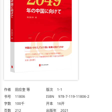
作者
田应奎 等
版次
1-1
书号
11806
ISBN
978-7-119-11806-2
字数
100千
开本
16开
页数
212
出版年
2021