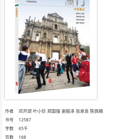
作者
邓开颂 叶小珍 郑国强 谢振泽 张承良 陈佩楠
书号
12587
字数
65千
页数
168