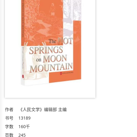
作者
《人民文学》编辑部 主编
书号
13189
字数
160千
页数
245