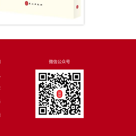
们
微信公众号
讯
荐
译
源