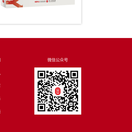
们
微信公众号
讯
荐
译
源