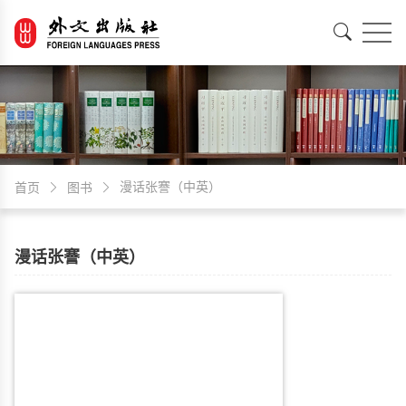
EN
中文
漫话张謇（中英）
首页
图书
漫话张謇（中英）