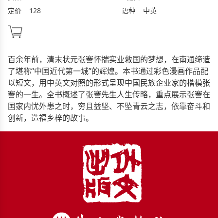
定价
128
语种
中英
百余年前，清末状元张謇怀揣实业救国的梦想，在南通缔造
了堪称“中国近代第一城”的辉煌。本书通过彩色漫画作品配
以短文，用中英文对照的形式呈现中国民族企业家的楷模张
謇的一生。全书概述了张謇先生人生传略，重点展示张謇在
国家内忧外患之时，穷且益坚、不坠青云之志，依靠奋斗和
创新，造福乡梓的故事。