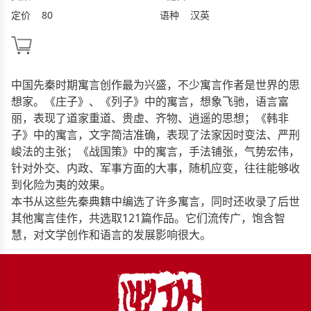
定价
80
语种
汉英
中国先秦时期寓言创作最为兴盛，不少寓言作者是世界的思
想家。《庄子》、《列子》中的寓言，想象飞驰，语言富
丽，表现了道家重道、贵虚、齐物、逍遥的思想；《韩非
子》中的寓言，文字简洁准确，表现了法家因时变法、严刑
峻法的主张；《战国策》中的寓言，手法铺张，气势宏伟，
针对外交、内政、军事方面的大事，随机应变，往往能够收
到化险为夷的效果。
本书从这些先秦典籍中编选了许多寓言，同时还收录了后世
其他寓言佳作，共选取121篇作品。它们流传广，饱含智
慧，对文学创作和语言的发展影响很大。