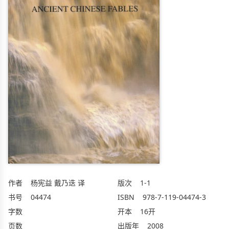
作者
杨宪益 戴乃迭 译
版次
1-1
书号
04474
ISBN
978-7-119-04474-3
字数
开本
16开
页数
出版年
2008