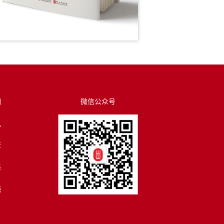
们
微信公众号
讯
荐
译
源