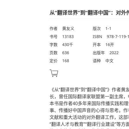
从“翻译世界”到“翻译中国”：对
作者
黄友义
版次
1-1
书号
13183
ISBN
978-7-119-
字数
430千
开本
16开
页数
636
出版年
2022
定价
168
语种
中文
《从“翻译世界”到“翻译中国”》作者
长，曾任国际翻译家联盟第一副主席，
本书是作者40多年来国际传播实践和
事、传播好中国声音的心得与思考。作
文献和重大活动的对外翻译工作，这部著
“翻译人才与教育”“翻译行业建设”等