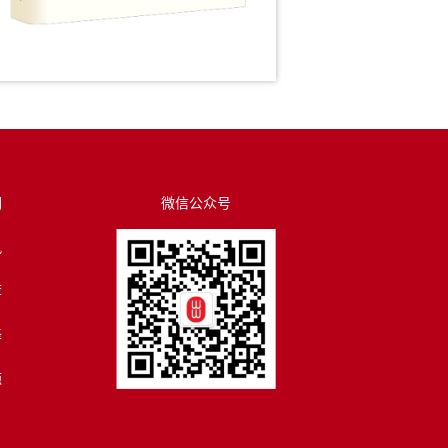
们
微信公众号
讯
荐
译
源