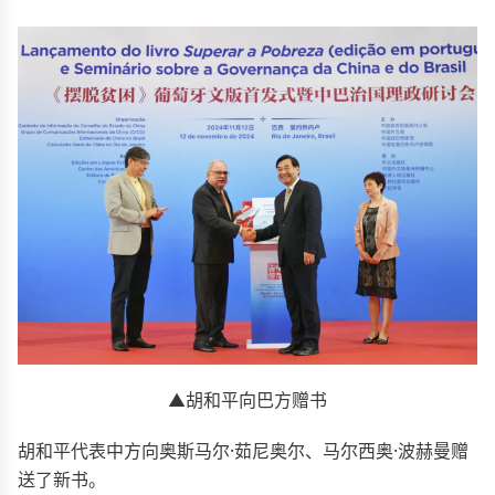
▲胡和平向巴方赠书
胡和平代表中方向奥斯马尔·茹尼奥尔、马尔西奥·波赫曼赠
送了新书。