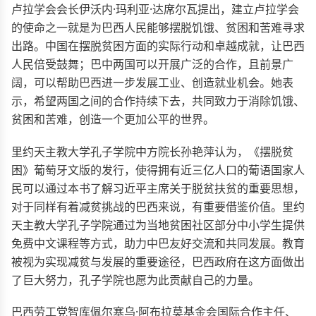
卢拉学会会长伊沃内·玛利亚·达席尔瓦提出，建立卢拉学会
的使命之一就是为巴西人民能够摆脱饥饿、贫困和苦难寻求
出路。中国在摆脱贫困方面的实际行动和卓越成就，让巴西
人民倍受鼓舞；巴中两国可以开展广泛的合作，且前景广
阔，可以帮助巴西进一步发展工业、创造就业机会。她表
示，希望两国之间的合作持续下去，共同致力于消除饥饿、
贫困和苦难，创造一个更加公平的世界。
里约天主教大学孔子学院中方院长孙艳萍认为，《摆脱贫
困》葡萄牙文版的发行，使得拥有近三亿人口的葡语国家人
民可以通过本书了解习近平主席关于脱贫扶贫的重要思想，
对于同样有着减贫挑战的巴西来说，有重要借鉴价值。里约
天主教大学孔子学院通过为当地贫困社区部分中小学生提供
免费中文课程等方式，助力中巴友好交流和共同发展。教育
被视为实现减贫与发展的重要途径，巴西政府在这方面做出
了巨大努力，孔子学院也愿为此贡献自己的力量。
巴西劳工党智库佩尔塞乌·阿布拉莫基金会国际合作主任、