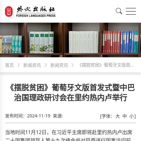
EN
中文
《摆脱贫困》葡萄牙文版首发
首页
新闻资讯
新闻资讯
式暨中巴治国理政研讨会在里
《摆脱贫困》葡萄牙文版首发式暨中巴
约热内卢举行
治国理政研讨会在里约热内卢举行
发布时间：
2024-11-19
来源:
[字体：
大
中
小
]
当地时间11月12日，在习近平主席即将赴里约热内卢出席
二十国集团领导人第十九次峰会并对巴西进行国事访问前