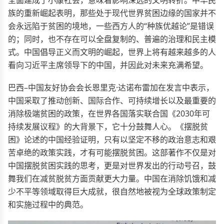
全面建成了小康社会，意味着影响深远的文明转折。中华民
族的重新崛起表明，那些处于现代世界贫困边缘的国家并不
会永远陷于贫困的境地，一些西方人的“种族优越论”是错误
的；同时，也不存在可以全盘复制的、普遍的治理和民主模
式。中国倡导正义而文明的崛起，世界上将有越来越多的人
看向习近平主席领导下的中国，并因此对未来充满希望。
巴西–中国友好协会会长恩里克·达诺布雷加在发言中表示，
中国采取了推动创新、国际合作、可持续增长以及最重要的
消除极端贫困的政策，在世界各国落实联合国《2030年可
持续发展议程》的大背景下，它十分鼓舞人心。《摆脱贫
困》论述的中国经验证明，只有以坚定不移的政治意志和艰
苦卓绝的政策实践，才有可能摆脱贫困。这部著作不仅是对
中国摆脱贫困实践的思考，更是对世界发出的行动号召，鼓
舞我们在减贫脱贫方面贡献更大力量。中国在消除饥饿和减
少不平等领域取得巨大成就，很自然地被视为全球政策制定
和实施过程中的典范。