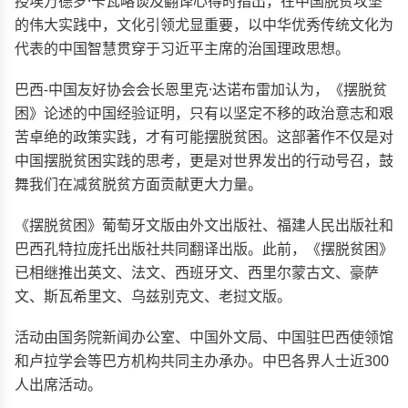
授埃万德罗·卡瓦略谈及翻译心得时指出，在中国脱贫攻坚
的伟大实践中，文化引领尤显重要，以中华优秀传统文化为
代表的中国智慧贯穿于习近平主席的治国理政思想。
巴西-中国友好协会会长恩里克·达诺布雷加认为，《摆脱贫
困》论述的中国经验证明，只有以坚定不移的政治意志和艰
苦卓绝的政策实践，才有可能摆脱贫困。这部著作不仅是对
中国摆脱贫困实践的思考，更是对世界发出的行动号召，鼓
舞我们在减贫脱贫方面贡献更大力量。
《摆脱贫困》葡萄牙文版由外文出版社、福建人民出版社和
巴西孔特拉庞托出版社共同翻译出版。此前，《摆脱贫困》
已相继推出英文、法文、西班牙文、西里尔蒙古文、豪萨
文、斯瓦希里文、乌兹别克文、老挝文版。
活动由国务院新闻办公室、中国外文局、中国驻巴西使领馆
和卢拉学会等巴方机构共同主办承办。中巴各界人士近300
人出席活动。