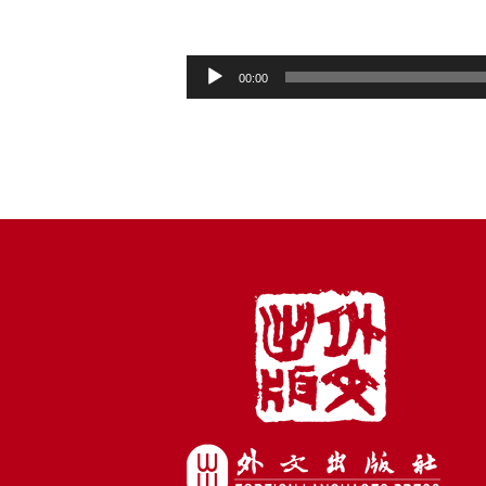
音
00:00
频
播
放
器