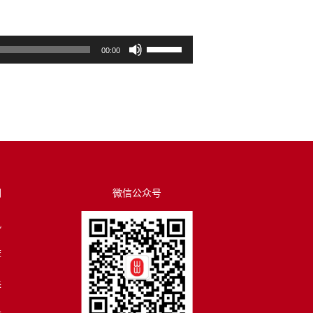
使
00:00
用
上
/
下
箭
头
键
来
们
微信公众号
增
讯
高
或
荐
降
低
译
音