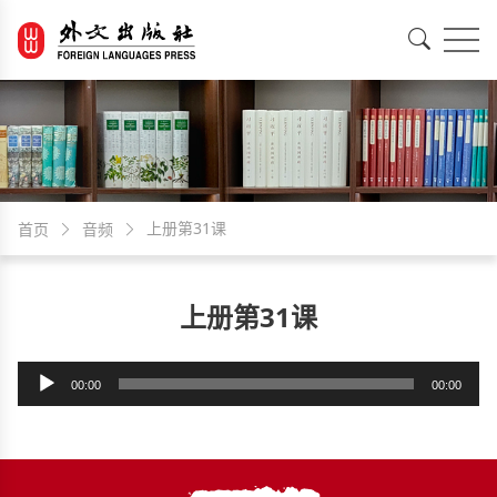
EN
中文
上册第31课
首页
音频
上册第31课
音
00:00
00:00
频
播
放
器