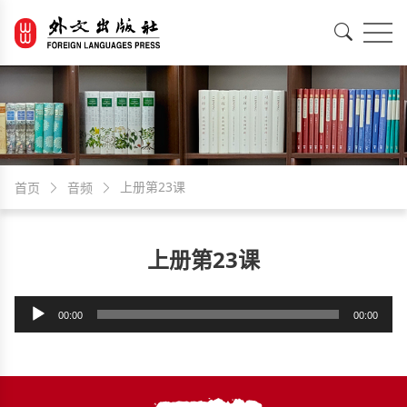
EN
中文
上册第23课
首页
音频
上册第23课
音
00:00
00:00
频
播
放
器