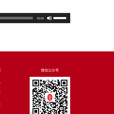
使
00:00
用
上
/
下
箭
头
键
来
们
微信公众号
增
讯
高
或
荐
降
低
译
音