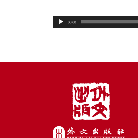
音
00:00
频
播
放
器