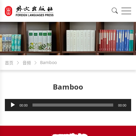
EN
中文
Bamboo
首页
音频
Bamboo
音
00:00
00:00
频
播
放
器