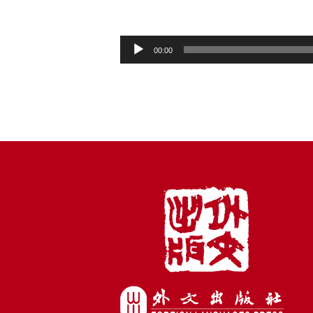
音
00:00
频
播
放
器