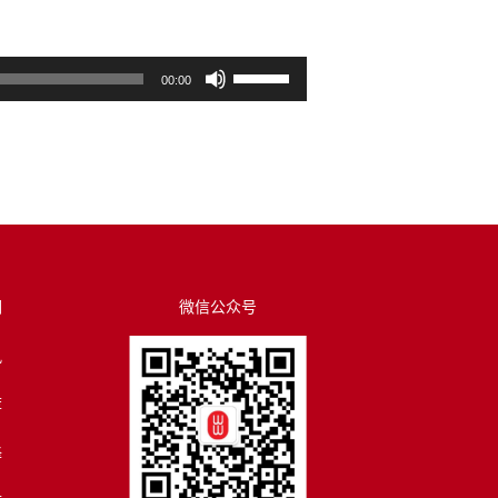
使
00:00
用
上
/
下
箭
头
键
来
们
微信公众号
增
讯
高
或
荐
降
低
译
音