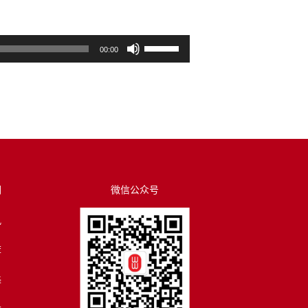
使
00:00
用
上
/
下
箭
头
键
来
们
微信公众号
增
讯
高
或
荐
降
低
译
音