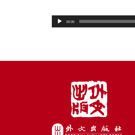
音
00:00
频
播
放
器