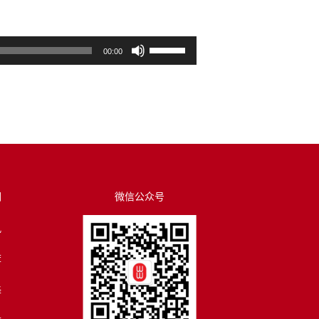
使
00:00
用
上
/
下
箭
头
键
来
们
微信公众号
增
讯
高
或
荐
降
低
译
音