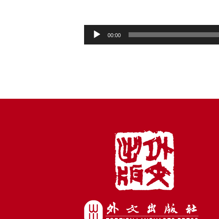
音
00:00
频
播
放
器