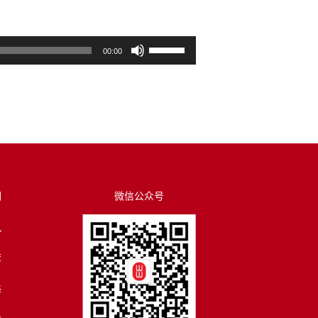
使
00:00
用
上
/
下
箭
头
键
来
们
微信公众号
增
讯
高
或
荐
降
低
译
音