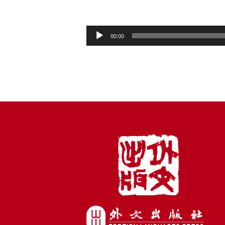
音
00:00
频
播
放
器