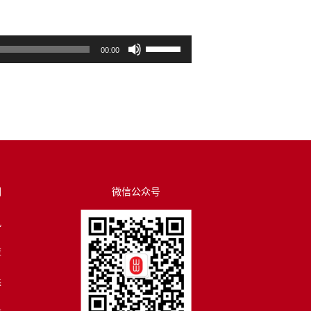
使
00:00
用
上
/
下
箭
头
键
来
们
微信公众号
增
讯
高
或
荐
降
低
译
音