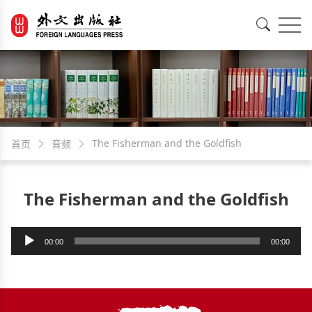
EN
中文
The Fisherman and the Goldfish
首页
音频
The Fisherman and the Goldfish
音
00:00
00:00
频
播
放
器