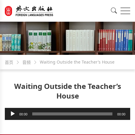
EN
中文
Waiting Outside the Teacher’s House
首页
音频
Waiting Outside the Teacher’s
House
音
00:00
00:00
频
播