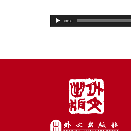
音
00:00
频
播
放
器