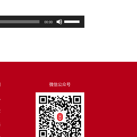
使
00:00
用
上
/
下
箭
头
键
来
们
微信公众号
增
讯
高
或
荐
降
低
译
音