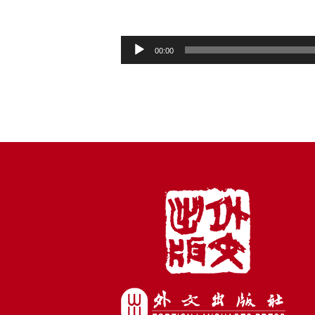
音
00:00
频
播
放
器