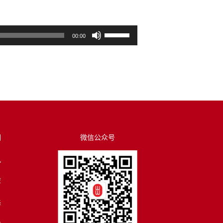
使
00:00
用
上
/
下
箭
头
键
来
们
微信公众号
增
讯
高
或
荐
降
低
译
音