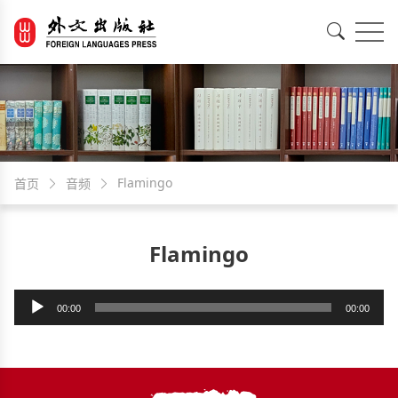
EN
中文
Flamingo
首页
音频
Flamingo
音
00:00
00:00
频
播
放
器