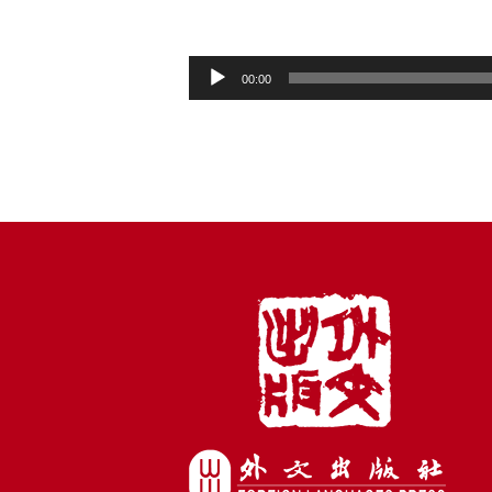
音
00:00
频
播
放
器