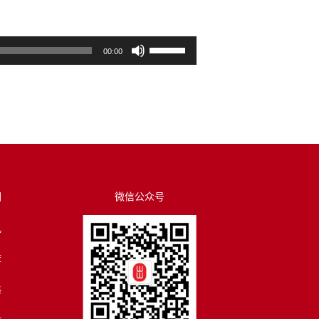
使
00:00
用
上
/
下
箭
头
键
来
们
微信公众号
增
讯
高
或
荐
降
低
译
音