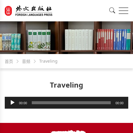
EN
中文
Traveling
首页
音频
Traveling
音
00:00
00:00
频
播
放
器