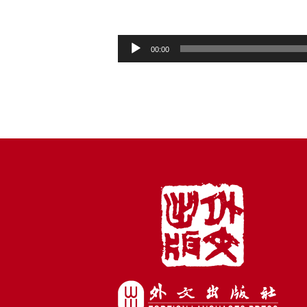
音
00:00
频
播
放
器