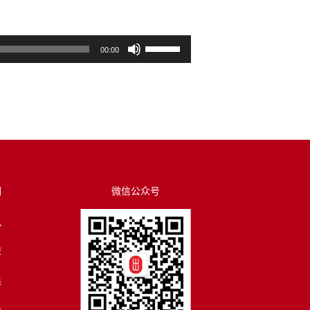
使
00:00
用
上
/
下
箭
头
键
来
们
微信公众号
增
讯
高
或
荐
降
低
译
音