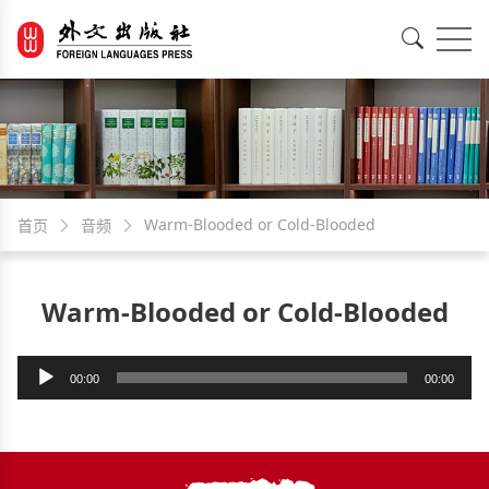
EN
中文
Warm-Blooded or Cold-Blooded
首页
音频
Warm-Blooded or Cold-Blooded
音
00:00
00:00
频
播
放
器