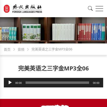
EN
中文
完美英语之三字金MP3全06
首页
音频
完美英语之三字金MP3全06
音
00:00
00:00
频
播
放
器