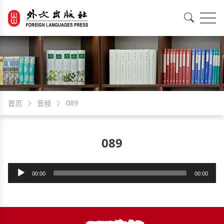
EN
中文
089
首页
音频
089
音
00:00
00:00
频
播
放
器